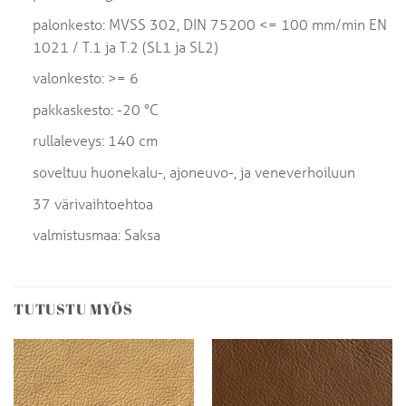
palonkesto: MVSS 302, DIN 75200 <= 100 mm/min EN
1021 / T.1 ja T.2 (SL1 ja SL2)
valonkesto: >= 6
pakkaskesto: -20 °C
rullaleveys: 140 cm
soveltuu huonekalu-, ajoneuvo-, ja veneverhoiluun
37 värivaihtoehtoa
valmistusmaa: Saksa
TUTUSTU MYÖS