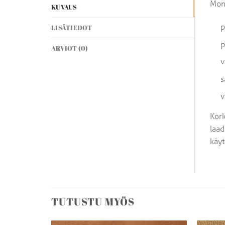
Mond
KUVAUS
p
LISÄTIEDOT
p
ARVIOT (0)
v
s
v
Kork
laad
käyt
TUTUSTU MYÖS