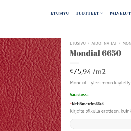
ETUSIVU
TUOTTEET
PALVELUT
/
/
ETUSIVU
AIDOT NAHAT
MON
Mondial 6650
75,94
/m2
€
Mondial – yleisimmin käytetty
Varastossa
*
Neliömetrimäärä
Kirjoita pilkulla erottaen, ku