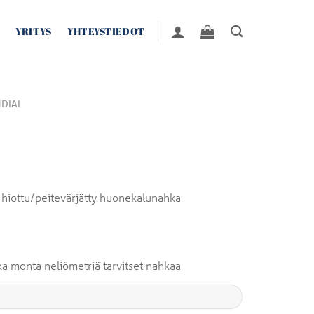
YRITYS
YHTEYSTIEDOT
DIAL
 hiottu/peitevärjätty huonekalunahka
inka monta neliömetriä tarvitset nahkaa