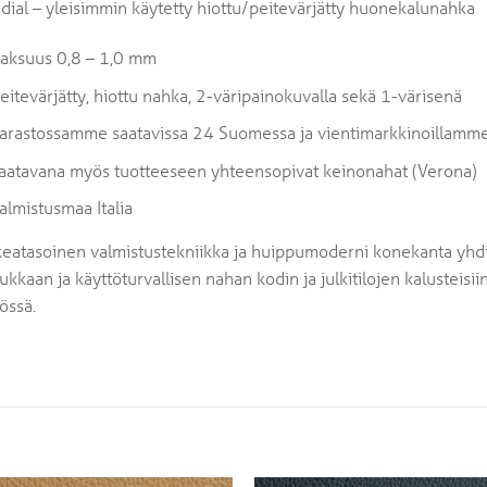
ial – yleisimmin käytetty hiottu/peitevärjätty huonekalunahka
aksuus 0,8 – 1,0 mm
eitevärjätty, hiottu nahka, 2-väripainokuvalla sekä 1-värisenä
arastossamme saatavissa 24 Suomessa ja vientimarkkinoillamme 
aatavana myös tuotteeseen yhteensopivat keinonahat (Verona)
almistusmaa Italia
eatasoinen valmistustekniikka ja huippumoderni konekanta yhdi
ukkaan ja käyttöturvallisen nahan kodin ja julkitilojen kalusteisii
össä.