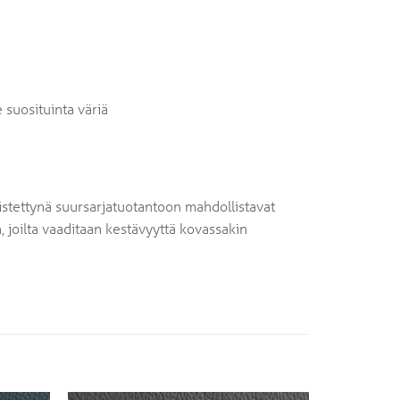
suosituinta väriä
stettynä suursarjatuotantoon mahdollistavat
n, joilta vaaditaan kestävyyttä kovassakin