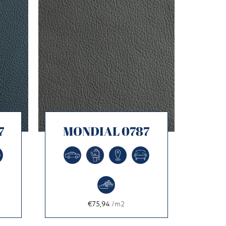
7
MONDIAL 0787
€75,94
/m2