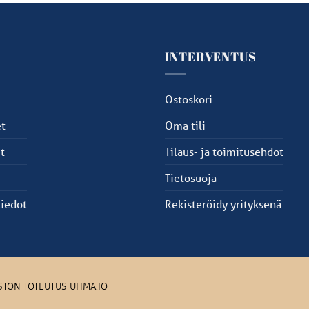
U
INTERVENTUS
u
Ostoskori
t
Oma tili
t
Tilaus- ja toimitusehdot
Tietosuoja
tiedot
Rekisteröidy yrityksenä
USTON TOTEUTUS UHMA.IO