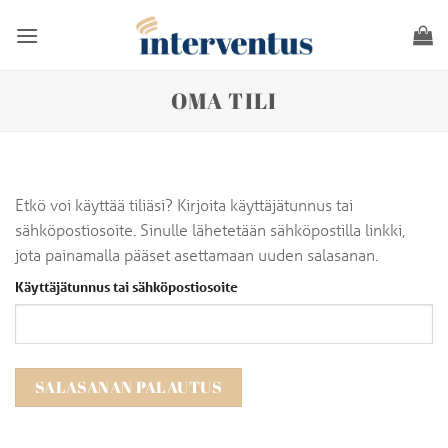
Skip
to
content
OMA TILI
Etkö voi käyttää tiliäsi? Kirjoita käyttäjätunnus tai
sähköpostiosoite. Sinulle lähetetään sähköpostilla linkki,
jota painamalla pääset asettamaan uuden salasanan.
Käyttäjätunnus tai sähköpostiosoite
SALASANAN PALAUTUS