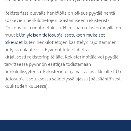
Rekisterissä olevalla henkilöllä on oikeus pyytää häntä
koskevien henkilötietojen poistamiseen rekisteristä
(”oikeus tulla unohdetuksi”). Niin ikään rekisteröidyillä on
muut
EU:n yleisen tietosuoja-asetuksen mukaiset
oikeudet
kuten henkilötietojen käsittelyn rajoittaminen
tietyissä tilanteissa. Pyynnöt tulee lähettää
kirjallisesti rekisterinpitäjälle. Rekisterinpitäjä voi pyytää
tarvittaessa pyynnön esittäjää todistamaan
henkilöllisyytensä. Rekisterinpitäjä vastaa asiakkaalle EU:n
tietosuoja-asetuksessa säädetyssä ajassa (pääsääntöisesti
kuukauden kuluessa).