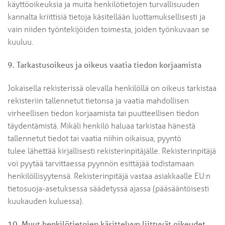
käyttöoikeuksia ja muita henkilötietojen turvallisuuden
kannalta kriittisiä tietoja käsitellään luottamuksellisesti ja
vain niiden työntekijöiden toimesta, joiden työnkuvaan se
kuuluu.
9. Tarkastusoikeus ja oikeus vaatia tiedon korjaamista
Jokaisella rekisterissä olevalla henkilöllä on oikeus tarkistaa
rekisteriin tallennetut tietonsa ja vaatia mahdollisen
virheellisen tiedon korjaamista tai puutteellisen tiedon
täydentämistä. Mikäli henkilö haluaa tarkistaa hänestä
tallennetut tiedot tai vaatia niihin oikaisua, pyyntö
tulee lähettää kirjallisesti rekisterinpitäjälle. Rekisterinpitäjä
voi pyytää tarvittaessa pyynnön esittäjää todistamaan
henkilöllisyytensä. Rekisterinpitäjä vastaa asiakkaalle EU:n
tietosuoja-asetuksessa säädetyssä ajassa (pääsääntöisesti
kuukauden kuluessa).
10. Muut henkilötietojen käsittelyyn liittyvät oikeudet