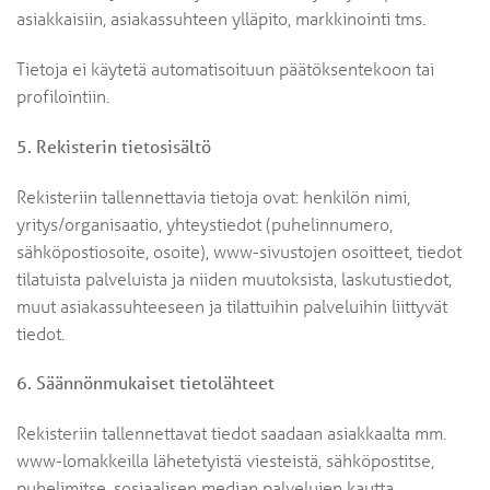
asiakkaisiin, asiakassuhteen ylläpito, markkinointi tms.
Tietoja ei käytetä automatisoituun päätöksentekoon tai
profilointiin.
5. Rekisterin tietosisältö
Rekisteriin tallennettavia tietoja ovat: henkilön nimi,
yritys/organisaatio, yhteystiedot (puhelinnumero,
sähköpostiosoite, osoite), www-sivustojen osoitteet, tiedot
tilatuista palveluista ja niiden muutoksista, laskutustiedot,
muut asiakassuhteeseen ja tilattuihin palveluihin liittyvät
tiedot.
6. Säännönmukaiset tietolähteet
Rekisteriin tallennettavat tiedot saadaan asiakkaalta mm.
www-lomakkeilla lähetetyistä viesteistä, sähköpostitse,
puhelimitse, sosiaalisen median palvelujen kautta,