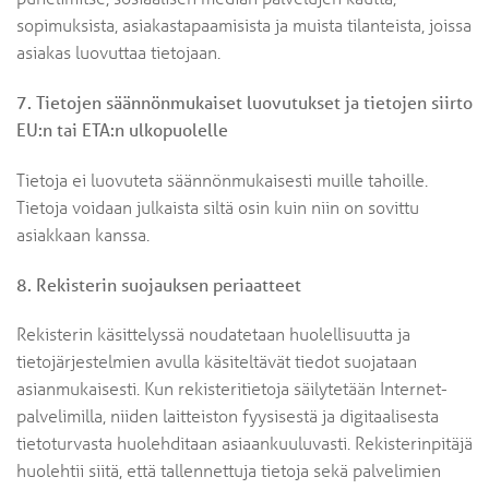
sopimuksista, asiakastapaamisista ja muista tilanteista, joissa
asiakas luovuttaa tietojaan.
7. Tietojen säännönmukaiset luovutukset ja tietojen siirto
EU:n tai ETA:n ulkopuolelle
Tietoja ei luovuteta säännönmukaisesti muille tahoille.
Tietoja voidaan julkaista siltä osin kuin niin on sovittu
asiakkaan kanssa.
8. Rekisterin suojauksen periaatteet
Rekisterin käsittelyssä noudatetaan huolellisuutta ja
tietojärjestelmien avulla käsiteltävät tiedot suojataan
asianmukaisesti. Kun rekisteritietoja säilytetään Internet-
palvelimilla, niiden laitteiston fyysisestä ja digitaalisesta
tietoturvasta huolehditaan asiaankuuluvasti. Rekisterinpitäjä
huolehtii siitä, että tallennettuja tietoja sekä palvelimien