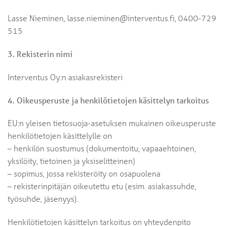
Lasse Nieminen, lasse.nieminen@interventus.fi, 0400-729
515
3. Rekisterin nimi
Interventus Oy:n asiakasrekisteri
4. Oikeusperuste ja henkilötietojen käsittelyn tarkoitus
EU:n yleisen tietosuoja-asetuksen mukainen oikeusperuste
henkilötietojen käsittelylle on
– henkilön suostumus (dokumentoitu, vapaaehtoinen,
yksilöity, tietoinen ja yksiselitteinen)
– sopimus, jossa rekisteröity on osapuolena
– rekisterinpitäjän oikeutettu etu (esim. asiakassuhde,
työsuhde, jäsenyys).
Henkilötietojen käsittelyn tarkoitus on yhteydenpito