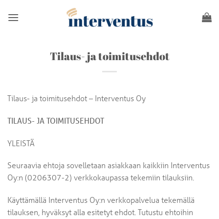
Skip
to
content
Tilaus- ja toimitusehdot
Tilaus- ja toimitusehdot – Interventus Oy
TILAUS- JA TOIMITUSEHDOT
YLEISTÄ
Seuraavia ehtoja sovelletaan asiakkaan kaikkiin Interventus
Oy:n (0206307-2) verkkokaupassa tekemiin tilauksiin.
Käyttämällä Interventus Oy:n verkkopalvelua tekemällä
tilauksen, hyväksyt alla esitetyt ehdot. Tutustu ehtoihin