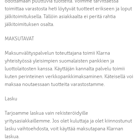
odottamaan puuttuvia tuotteita. Voimme tarvittaessa
toimittaa varastosta heti löytyvät tuotteet erikseen ja loput
jälkitoimituksella. Tällöin asiakkaalta ei peritä rahtia
jälkitoimituksen osalta.
MAKSUTAVAT
Maksunvälityspalvelun toteuttajana toimii Klarna
yhteistyössä yleisimpien suomalaisten pankkien ja
luottolaitosten kanssa. Käyttäjän kannalta palvelu toimii
kuten perinteinen verkkopankkimaksaminen. Käteisellä voi
maksaa noutaessaan tuotteita varastostamme.
Lasku
Tarjoamme laskua vain rekisteröidyille
yritysasiakkaillemme. Jos olet kuluttaja ja olet kiinnostunut
lasku vaihtoehdosta, voit käyttää maksutapana Klarnan
laskua.