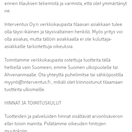
ennen tilauksen tekemistä ja varmista, että olet ymmärtänyt
ne.
Interventus Oy:n verkkokaupasta tilaavan asiakkaan tulee
olla täysi-ikäinen ja täysivaltainen henkilö. Myös yritys voi
olla asiakas, mutta tällöin asiakkaalla ei ole kuluttaja-
asiakkaille tarkoitettuja oikeuksia.
Toimitamme verkkokaupasta ostettuja tuotteita tällä
hetkellä vain Suomeen, emme Suomen ulkopuolelle tai
Ahvenanmaalle. Ota yhteyttä puhelimitse tai sähköpostilla
myynti@interventus.fi , mikäli olet kiinnostunut tilaamaan
tuotteita ulkomaille.
HINNAT JA TOIMITUSKULUT
Tuotteiden ja palveluiden hinnat sisältävät arvonlisäveron
ellei toisin mainita. Pidätämme oikeuden hintojen
muutoksiin.