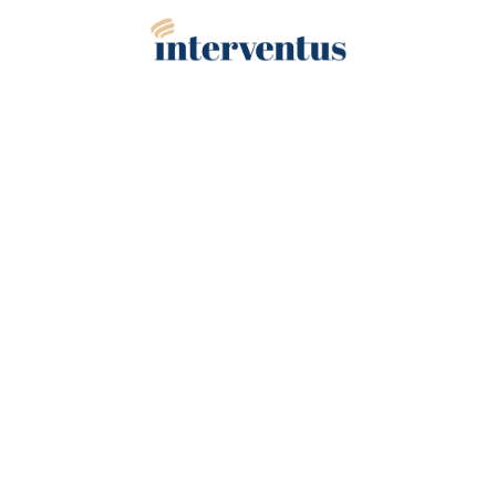
NAHKOJEN
TUKKUKAUPPA
KALUSTETEOLLISUUS
|
AJONEUVOVERHOILIJA
|
VENE- JA
LAIVATEOLLISUUS
|
HOITOKALUSTEVALMISTAJAT
|