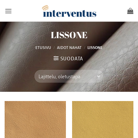
Skip
to
content
LISSONE
/
/
ETUSIVU
AIDOT NAHAT
LISSONE
SUODATA