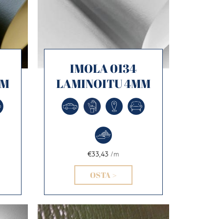
IMOLA 0134
MM
LAMINOITU 4MM
€33,43
/m
OSTA >