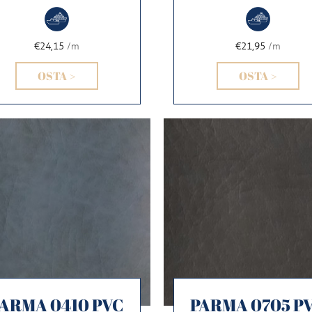
€24,15
/m
€21,95
/m
OSTA >
OSTA >
ARMA 0410 PVC
PARMA 0705 P