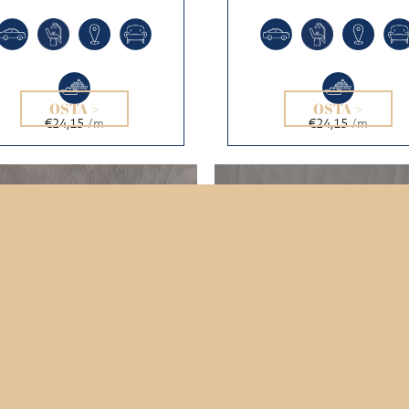
OSTA >
OSTA >
€24,15
/m
€24,15
/m