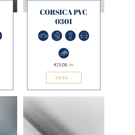
C
CORSICA PVC
0301
€23,08
/m
OSTA >