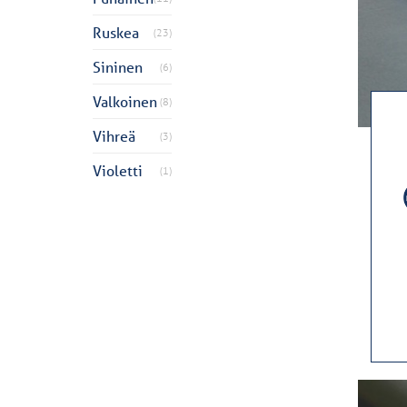
Ruskea
(23)
Sininen
(6)
Valkoinen
(8)
Vihreä
(3)
Violetti
(1)