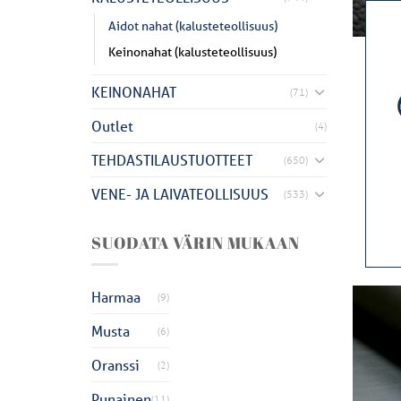
Aidot nahat (kalusteteollisuus)
Keinonahat (kalusteteollisuus)
KEINONAHAT
(71)
Outlet
(4)
TEHDASTILAUSTUOTTEET
(650)
VENE- JA LAIVATEOLLISUUS
(533)
SUODATA VÄRIN MUKAAN
Harmaa
(9)
Musta
(6)
Oranssi
(2)
Punainen
(11)