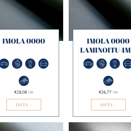
IMOLA 0000
IMOLA 0000
LAMINOITU 4
€28,08
/m
€36,77
/m
OSTA >
OSTA >