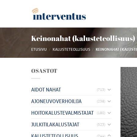
Skip
to
content
Keinonahat (kalusteteollisuus)
/
/
ETUSIVU
KALUSTETEOLLISUUS
KEINONAHAT (KALUSTE
OSASTOT
AIDOT NAHAT
(713)
AJONEUVOVERHOILIJA
(238)
HOITOKALUSTEVALMISTAJAT
(180)
JULKITILAKALUSTAJAT
(523)
KALUSTETEOLLISUUS
(744)