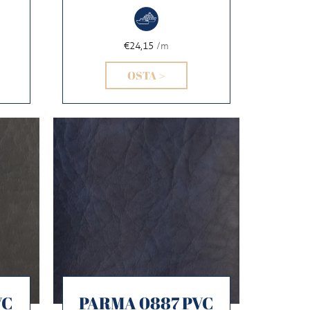
€24,15
/m
OSTA >
VC
PARMA 0887 PVC