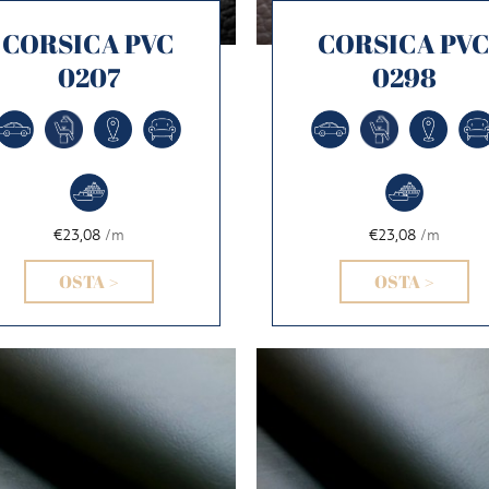
CORSICA PVC
CORSICA PV
0207
0298
€23,08
/m
€23,08
/m
OSTA >
OSTA >