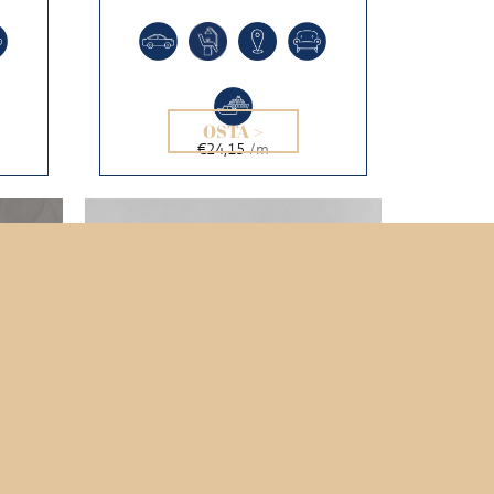
OSTA >
€24,15
/m