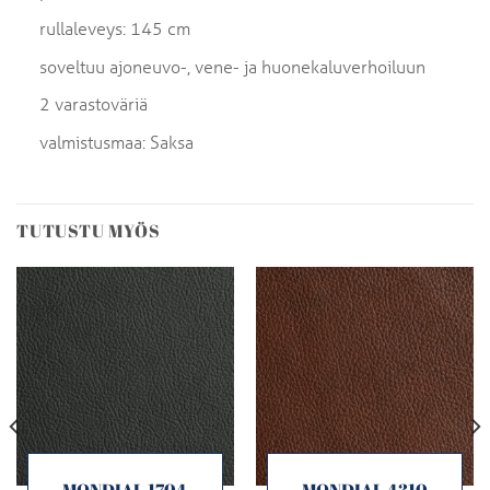
rullaleveys: 145 cm
soveltuu ajoneuvo-, vene- ja huonekaluverhoiluun
2 varastoväriä
valmistusmaa: Saksa
TUTUSTU MYÖS
MONDIAL 1704
MONDIAL 4310