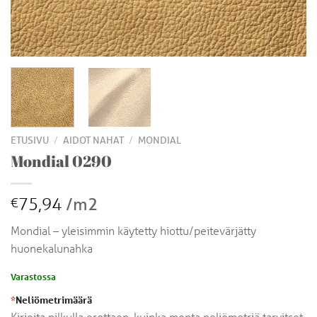
/
/
ETUSIVU
AIDOT NAHAT
MONDIAL
Mondial 0290
75,94
/m2
€
Mondial – yleisimmin käytetty hiottu/peitevärjätty
huonekalunahka
Varastossa
*
Neliömetrimäärä
Kirjoita pilkulla erottaen, kuinka monta neliömetriä tarvitset