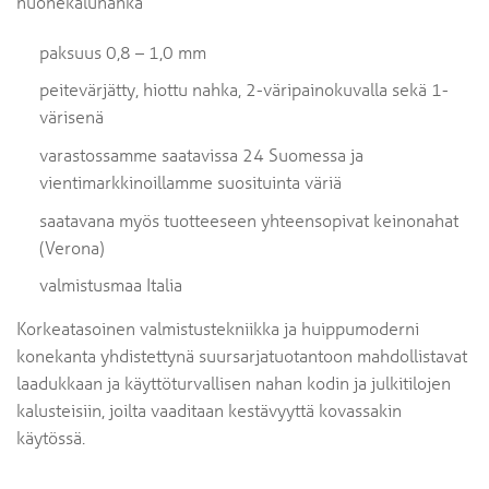
huonekalunahka
paksuus 0,8 – 1,0 mm
peitevärjätty, hiottu nahka, 2-väripainokuvalla sekä 1-
värisenä
varastossamme saatavissa 24 Suomessa ja
vientimarkkinoillamme suosituinta väriä
saatavana myös tuotteeseen yhteensopivat keinonahat
(Verona)
valmistusmaa Italia
Korkeatasoinen valmistustekniikka ja huippumoderni
konekanta yhdistettynä suursarjatuotantoon mahdollistavat
laadukkaan ja käyttöturvallisen nahan kodin ja julkitilojen
kalusteisiin, joilta vaaditaan kestävyyttä kovassakin
käytössä.