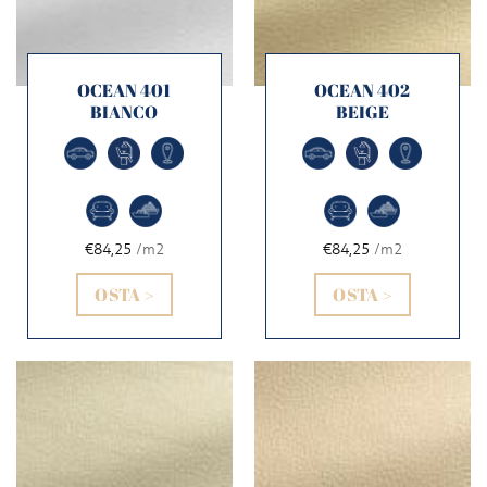
OCEAN 401
OCEAN 402
BIANCO
BEIGE
€84,25
/m2
€84,25
/m2
OSTA >
OSTA >