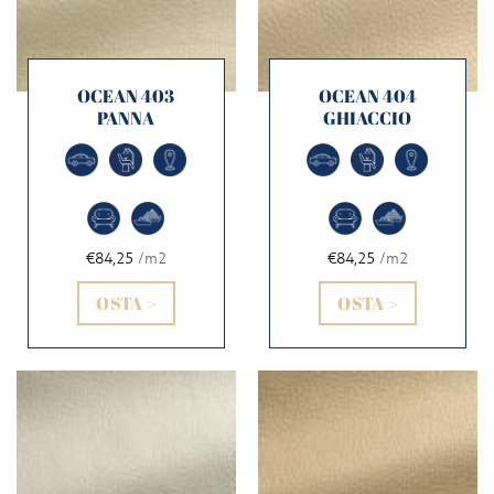
OCEAN 403
OCEAN 404
PANNA
GHIACCIO
€84,25
/m2
€84,25
/m2
OSTA >
OSTA >