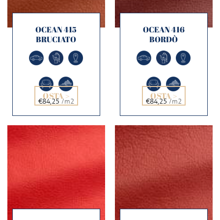
OCEAN 415
OCEAN 416
BRUCIATO
BORDÒ
OSTA >
OSTA >
€84,25
/m2
€84,25
/m2