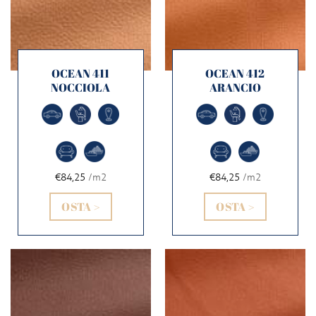
OCEAN 411
OCEAN 412
NOCCIOLA
ARANCIO
€84,25
/m2
€84,25
/m2
OSTA >
OSTA >