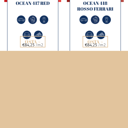
OCEAN 417 RED
OCEAN 418
ROSSO FERRARI
OSTA >
OSTA >
€84,25
/m2
€84,25
/m2
OCEAN 419
OCEAN 420
BURGUNDY
TESTA DI MORO