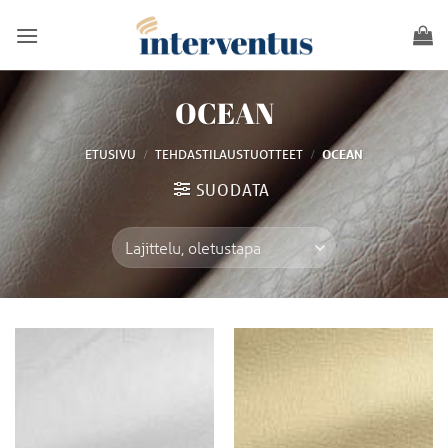
Skip
to
content
OCEAN
/
/
ETUSIVU
TEHDASTILAUSTUOTTEET
OCEAN
SUODATA