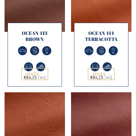
OCEAN 413
OCEAN 414
BROWN
TERRACOTTA
OSTA >
OSTA >
€84,25
/m2
€84,25
/m2