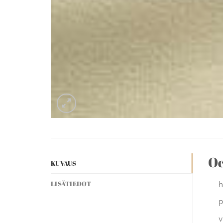
O
KUVAUS
h
LISÄTIEDOT
p
v