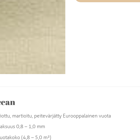
cean
iottu, martioitu, peitevärjätty Eurooppalainen vuota
aksuus 0,8 – 1,0 mm
uotakoko (4,8 – 5,0 m²)