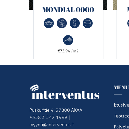
681
MONDIAL 0000
€75,94
/m2
MEN
Etusiv
Puskuritie 4, 37800 AKAA
Tuottee
+358 3 542 1999 |
myynti@interventus.fi
Palvelu