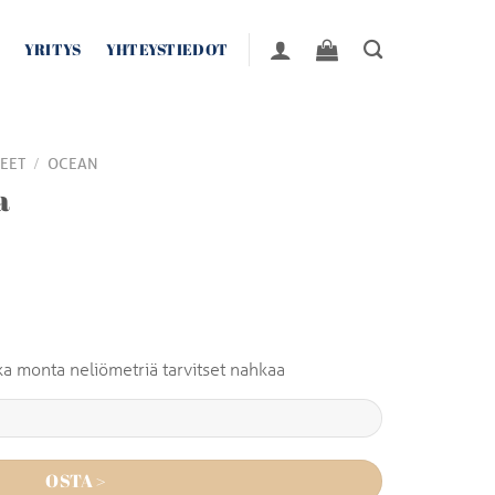
YRITYS
YHTEYSTIEDOT
/
EET
OCEAN
a
inka monta neliömetriä tarvitset nahkaa
OSTA >