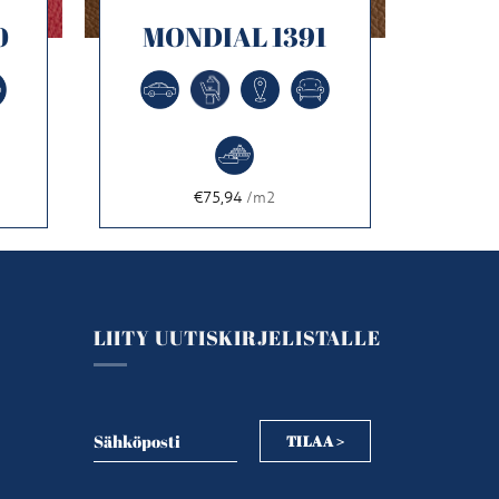
0
MONDIAL 1391
€75,94
/m2
LIITY UUTISKIRJELISTALLE
Sähköposti
TILAA >
Sähköposti