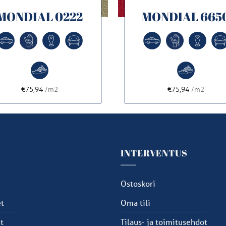
MONDIAL 0222
MONDIAL 665
€75,94
/m2
€75,94
/m2
U
INTERVENTUS
u
Ostoskori
t
Oma tili
t
Tilaus- ja toimitusehdot