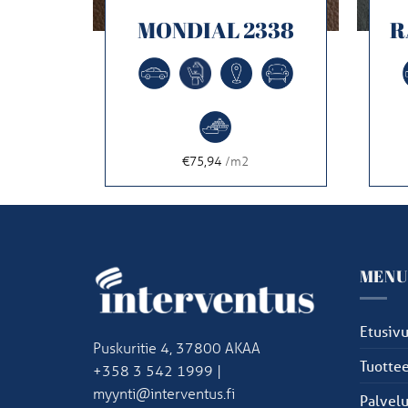
000
MONDIAL 2338
R
€75,94
/m2
MEN
Etusiv
Puskuritie 4, 37800 AKAA
Tuottee
+358 3 542 1999 |
myynti@interventus.fi
Palvelu