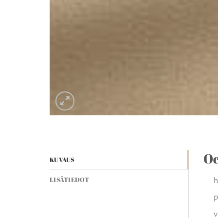
O
KUVAUS
h
LISÄTIEDOT
p
v