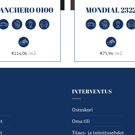
ANCHERO 0100
MONDIAL 232
€114,06
/m2
€75,94
/m2
U
INTERVENTUS
u
Ostoskori
t
Oma tili
t
Tilaus- ja toimitusehdot