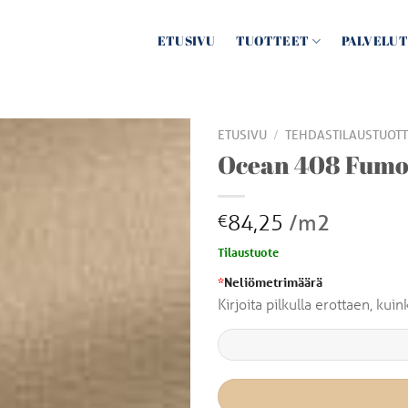
ETUSIVU
TUOTTEET
PALVELUT
/
ETUSIVU
TEHDASTILAUSTUOTT
Ocean 408 Fum
84,25
/m2
€
Tilaustuote
*
Neliömetrimäärä
Kirjoita pilkulla erottaen, ku