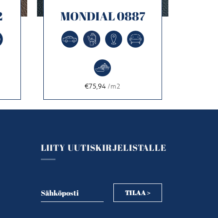
2
MONDIAL 0887
€75,94
/m2
LIITY UUTISKIRJELISTALLE
Sähköposti
TILAA >
Sähköposti