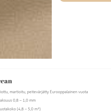
cean
iottu, martioitu, peitevärjätty Eurooppalainen vuota
aksuus 0,8 – 1,0 mm
uotakoko (4,8 – 5,0 m²)