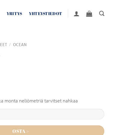
YRITYS
YHTEYSTIEDOT
/
EET
OCEAN
o
inka monta neliömetriä tarvitset nahkaa
OSTA >