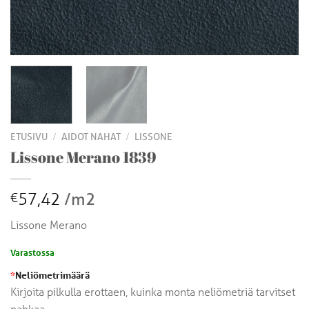
/
/
ETUSIVU
AIDOT NAHAT
LISSONE
Lissone Merano 1839
57,42
/m2
€
Lissone Merano
Varastossa
*
Neliömetrimäärä
Kirjoita pilkulla erottaen, kuinka monta neliömetriä tarvitset
nahkaa