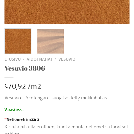
/
/
ETUSIVU
AIDOT NAHAT
VESUVIO
Vesuvio 3806
70,92
/m2
€
Vesuvio – Scotchgard-suojakäsitelty mokkahaljas
Varastossa
*
Neliömetrimäärä
Kirjoita pilkulla erottaen, kuinka monta neliömetriä tarvitset
nahkaa