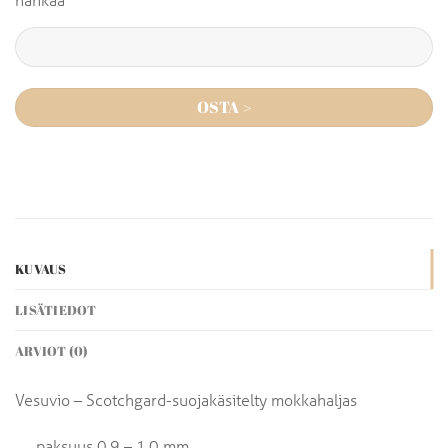
OSTA >
KUVAUS
LISÄTIEDOT
ARVIOT (0)
Vesuvio – Scotchgard-suojakäsitelty mokkahaljas
paksuus 0,9 – 1,0 mm