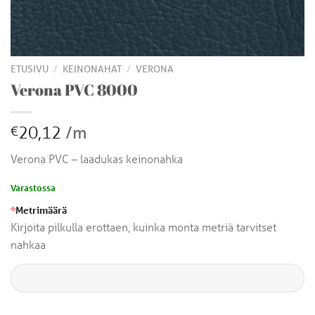
/
/
ETUSIVU
KEINONAHAT
VERONA
Verona PVC 8000
20,12
/m
€
Verona PVC – laadukas keinonahka
Varastossa
*
Metrimäärä
Kirjoita pilkulla erottaen, kuinka monta metriä tarvitset
nahkaa