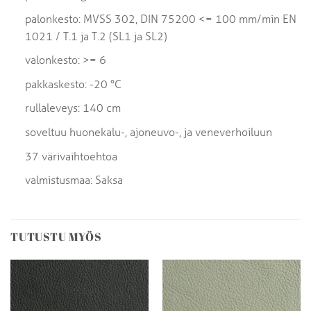
palonkesto: MVSS 302, DIN 75200 <= 100 mm/min EN
1021 / T.1 ja T.2 (SL1 ja SL2)
valonkesto: >= 6
pakkaskesto: -20 °C
rullaleveys: 140 cm
soveltuu huonekalu-, ajoneuvo-, ja veneverhoiluun
37 värivaihtoehtoa
valmistusmaa: Saksa
TUTUSTU MYÖS