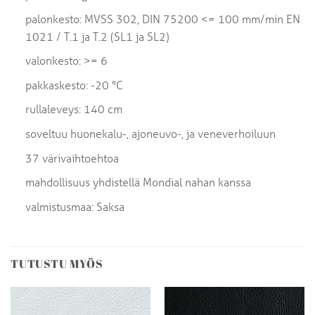
palonkesto: MVSS 302, DIN 75200 <= 100 mm/min EN
1021 / T.1 ja T.2 (SL1 ja SL2)
valonkesto: >= 6
pakkaskesto: -20 °C
rullaleveys: 140 cm
soveltuu huonekalu-, ajoneuvo-, ja veneverhoiluun
37 värivaihtoehtoa
mahdollisuus yhdistellä Mondial nahan kanssa
valmistusmaa: Saksa
TUTUSTU MYÖS