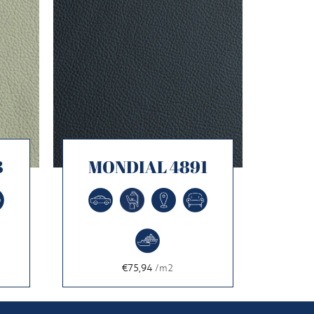
3
MONDIAL 4891
€75,94
/m2