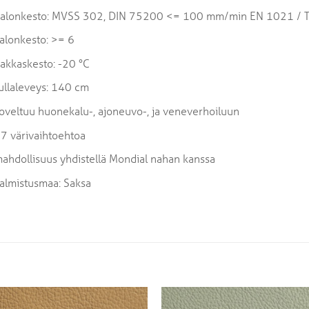
alonkesto: MVSS 302, DIN 75200 <= 100 mm/min EN 1021 / T.1 
alonkesto: >= 6
akkaskesto: -20 °C
ullaleveys: 140 cm
oveltuu huonekalu-, ajoneuvo-, ja veneverhoiluun
7 värivaihtoehtoa
ahdollisuus yhdistellä Mondial nahan kanssa
almistusmaa: Saksa