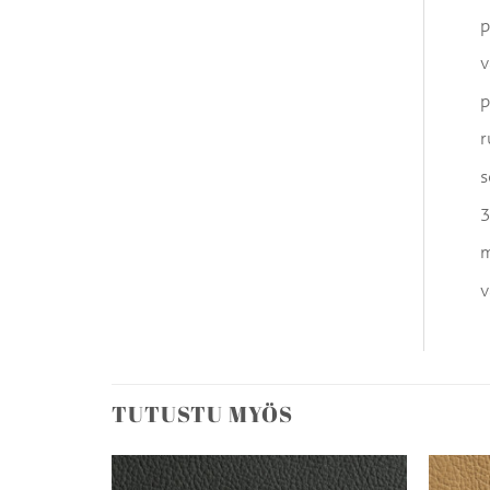
p
v
p
r
s
3
m
v
TUTUSTU MYÖS