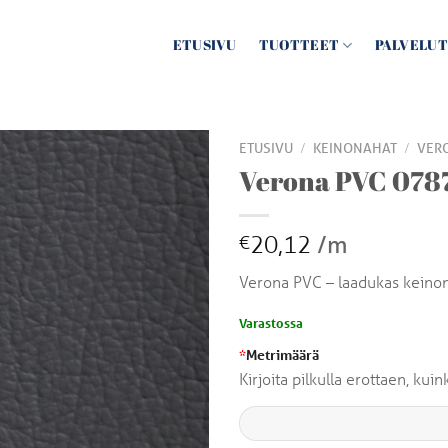
ETUSIVU
TUOTTEET
PALVELUT
/
/
ETUSIVU
KEINONAHAT
VER
Verona PVC 078
20,12
/m
€
Verona PVC – laadukas keino
Varastossa
*
Metrimäärä
Kirjoita pilkulla erottaen, ku