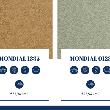
MONDIAL 1335
MONDIAL 012
€75,94
/m2
€75,94
/m2