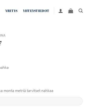
YRITYS
YHTEYSTIEDOT
ONA
7
nahka
inka monta metriä tarvitset nahkaa