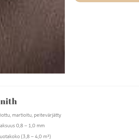
nith
iottu, martioitu, peitevärjätty
aksuus 0,8 – 1,0 mm
uotakoko (3,8 – 4,0 m²)