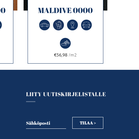
00
MALDIVE 0000
€56,98
/m2
LIITY UUTISKIRJELISTALLE
Sähköposti
TILAA >
Sähköposti