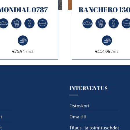
MONDIAL 0787
RANCHERO 13
€75,94
/m2
€114,06
/m2
U
INTERVENTUS
u
Ostoskori
t
Oma tili
t
Tilaus- ja toimitusehdot