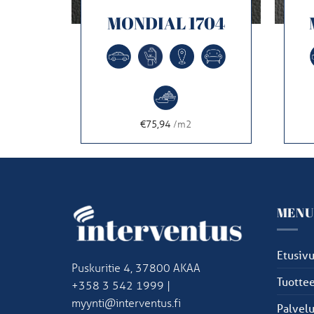
707
MONDIAL 1704
€75,94
/m2
MEN
Etusiv
Puskuritie 4, 37800 AKAA
Tuottee
+358 3 542 1999 |
myynti@interventus.fi
Palvelu