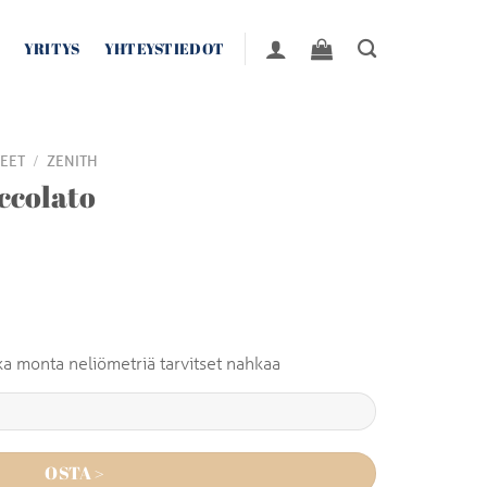
YRITYS
YHTEYSTIEDOT
/
EET
ZENITH
ccolato
inka monta neliömetriä tarvitset nahkaa
OSTA >