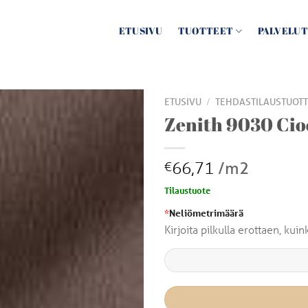
ETUSIVU
TUOTTEET
PALVELUT
/
ETUSIVU
TEHDASTILAUSTUOTT
Zenith 9030 Cio
66,71
/m2
€
Tilaustuote
*
Neliömetrimäärä
Kirjoita pilkulla erottaen, ku