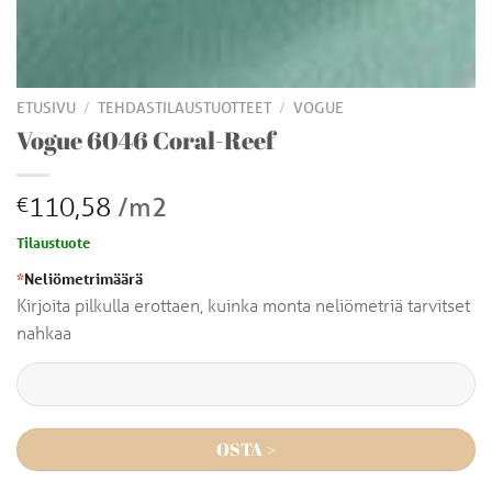
/
/
ETUSIVU
TEHDASTILAUSTUOTTEET
VOGUE
Vogue 6046 Coral-Reef
110,58
/m2
€
Tilaustuote
*
Neliömetrimäärä
Kirjoita pilkulla erottaen, kuinka monta neliömetriä tarvitset
nahkaa
OSTA >