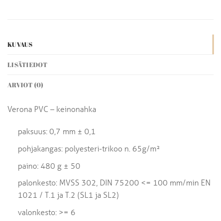
KUVAUS
LISÄTIEDOT
ARVIOT (0)
Verona PVC – keinonahka
paksuus: 0,7 mm ± 0,1
pohjakangas: polyesteri-trikoo n. 65g/m²
paino: 480 g ± 50
palonkesto: MVSS 302, DIN 75200 <= 100 mm/min EN
1021 / T.1 ja T.2 (SL1 ja SL2)
valonkesto: >= 6