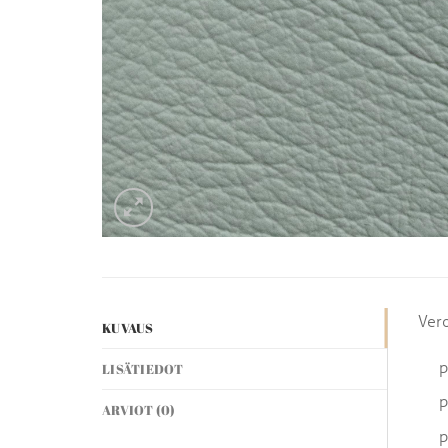
Ver
KUVAUS
p
LISÄTIEDOT
p
ARVIOT (0)
p