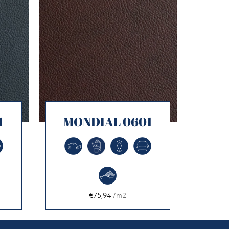
1
MONDIAL 0601
€75,94
/m2