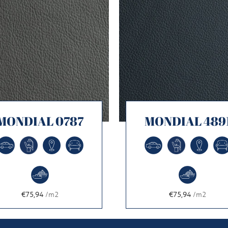
MONDIAL 0787
MONDIAL 489
€75,94
/m2
€75,94
/m2