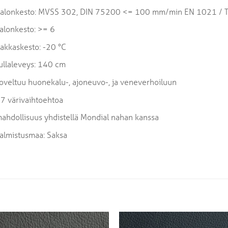
alonkesto: MVSS 302, DIN 75200 <= 100 mm/min EN 1021 / T.1 
alonkesto: >= 6
akkaskesto: -20 °C
ullaleveys: 140 cm
oveltuu huonekalu-, ajoneuvo-, ja veneverhoiluun
7 värivaihtoehtoa
ahdollisuus yhdistellä Mondial nahan kanssa
almistusmaa: Saksa