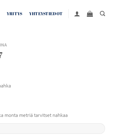
YRITYS
YHTEYSTIEDOT
ONA
7
nahka
inka monta metriä tarvitset nahkaa