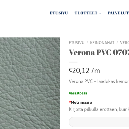
ETUSIVU
TUOTTEET
PALVELUT
/
/
ETUSIVU
KEINONAHAT
VER
Verona PVC 070
20,12
/m
€
Verona PVC – laadukas keino
Varastossa
*
Metrimäärä
Kirjoita pilkulla erottaen, ku