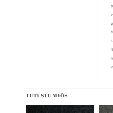
p
v
p
r
s
3
m
v
TUTUSTU MYÖS