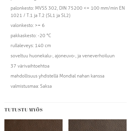
palonkesto: MVSS 302, DIN 75200 <= 100 mm/min EN
1021 / T.1 ja T.2 (SL1 ja SL2)
valonkesto: >= 6
pakkaskesto: -20 °C
rullaleveys: 140 cm
soveltuu huonekalu-, ajoneuvo-, ja veneverhoiluun
37 värivaihtoehtoa
mahdollisuus yhdistellä Mondial nahan kanssa
valmistusmaa: Saksa
TUTUSTU MYÖS