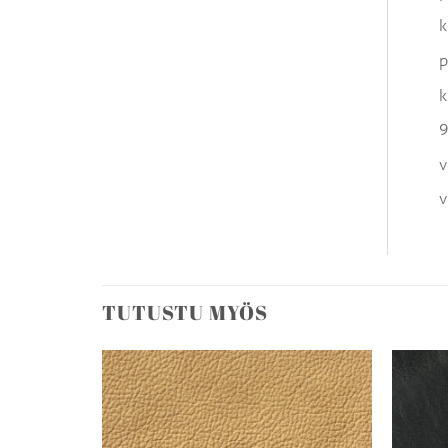
k
p
k
9
v
v
TUTUSTU MYÖS