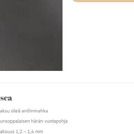
sca
aksu sileä aniliininahka
urooppalaisen härän vuotapohja
aksuus 1,2 – 1,4 mm