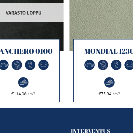
VARASTO LOPPU
ANCHERO 0100
MONDIAL 123
€114,06
/m2
€75,94
/m2
U
INTERVENTUS