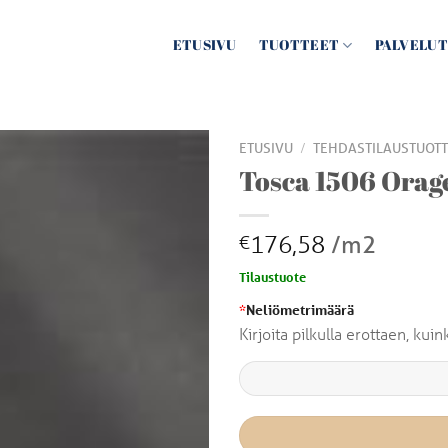
ETUSIVU
TUOTTEET
PALVELUT
/
ETUSIVU
TEHDASTILAUSTUOTT
Tosca 1506 Orag
176,58
/m2
€
Tilaustuote
*
Neliömetrimäärä
Kirjoita pilkulla erottaen, ku