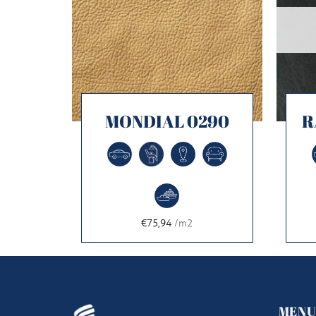
681
MONDIAL 0290
R
€75,94
/m2
MEN