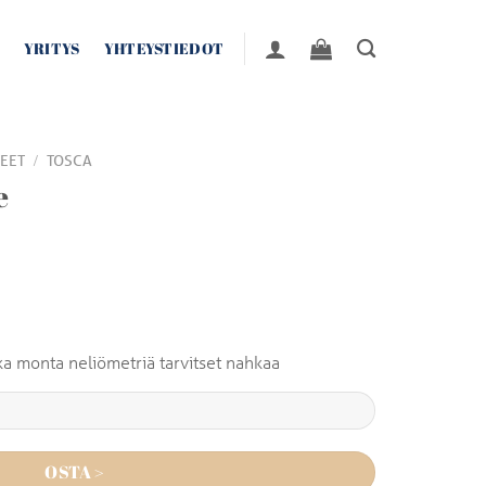
YRITYS
YHTEYSTIEDOT
/
EET
TOSCA
e
inka monta neliömetriä tarvitset nahkaa
OSTA >