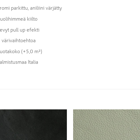
romi parkittu, aniliini värjätty
uolihimmeä kiilto
evyt pull up efekti
 värivaihtoehtoa
uotakoko (+5,0 m²)
almistusmaa Italia