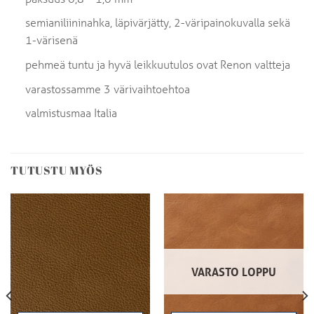
semianiliininahka, läpivärjätty, 2-väripainokuvalla sekä
1-värisenä
pehmeä tuntu ja hyvä leikkuutulos ovat Renon valtteja
varastossamme 3 värivaihtoehtoa
valmistusmaa Italia
TUTUSTU MYÖS
VARASTO LOPPU