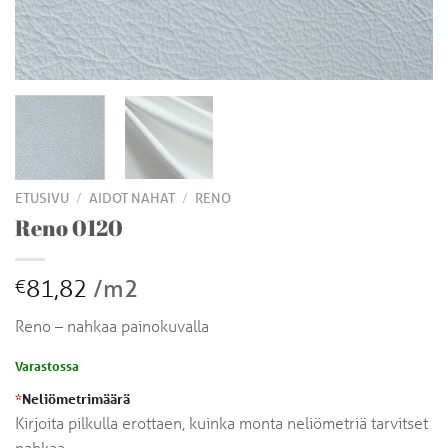
/
/
ETUSIVU
AIDOT NAHAT
RENO
Reno 0120
81,82
/m2
€
Reno – nahkaa painokuvalla
Varastossa
*
Neliömetrimäärä
Kirjoita pilkulla erottaen, kuinka monta neliömetriä tarvitset
nahkaa