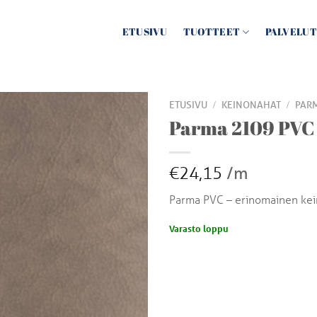
ETUSIVU
TUOTTEET
PALVELUT
/
/
ETUSIVU
KEINONAHAT
PAR
Parma 2109 PVC
€24,15
/m
Parma PVC – erinomainen ke
Varasto loppu