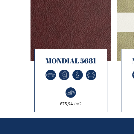
704
MONDIAL 5681
€75,94
/m2