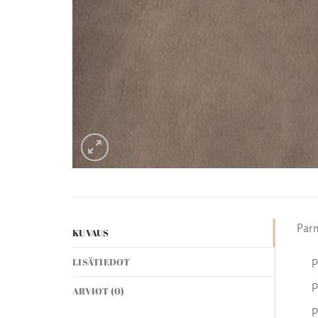
Par
KUVAUS
p
LISÄTIEDOT
p
ARVIOT (0)
p