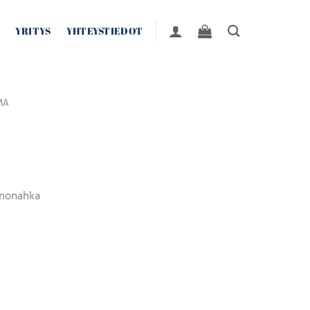
YRITYS
YHTEYSTIEDOT
MA
inonahka