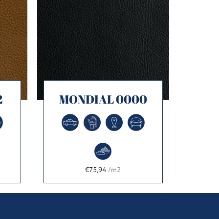
2
MONDIAL 0000
€75,94
/m2