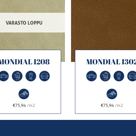
VARASTO LOPPU
MONDIAL 1208
MONDIAL 130
€75,94
/m2
€75,94
/m2