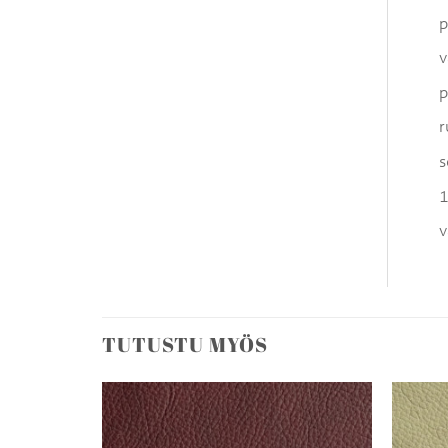
p
v
p
r
s
1
v
TUTUSTU MYÖS