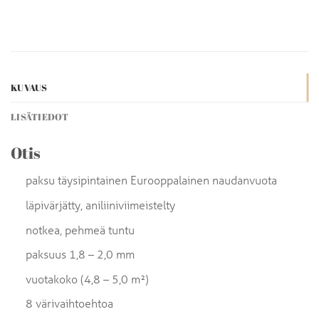
KUVAUS
LISÄTIEDOT
Otis
paksu täysipintainen Eurooppalainen naudanvuota
läpivärjätty, aniliiniviimeistelty
notkea, pehmeä tuntu
paksuus 1,8 – 2,0 mm
vuotakoko (4,8 – 5,0 m²)
8 värivaihtoehtoa