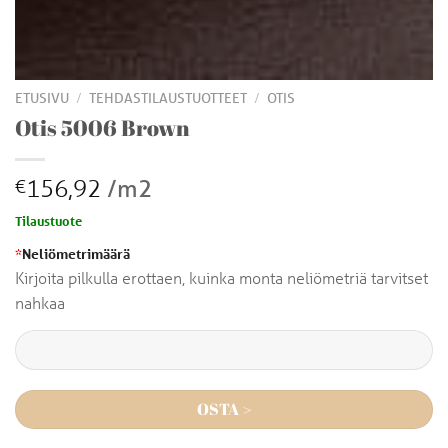
/
/
ETUSIVU
TEHDASTILAUSTUOTTEET
OTIS
Otis 5006 Brown
156,92
/m2
€
Tilaustuote
*
Neliömetrimäärä
Kirjoita pilkulla erottaen, kuinka monta neliömetriä tarvitset
nahkaa
OSTA >