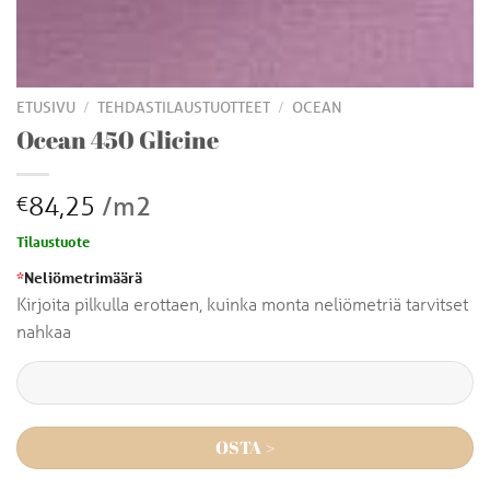
/
/
ETUSIVU
TEHDASTILAUSTUOTTEET
OCEAN
Ocean 450 Glicine
84,25
/m2
€
Tilaustuote
*
Neliömetrimäärä
Kirjoita pilkulla erottaen, kuinka monta neliömetriä tarvitset
nahkaa
OSTA >