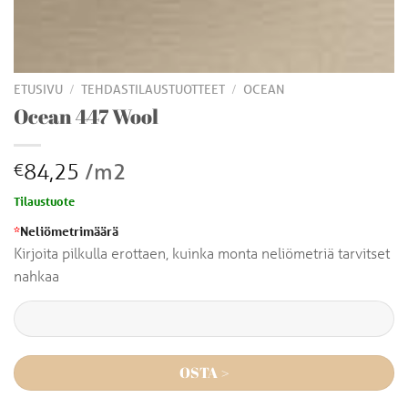
/
/
ETUSIVU
TEHDASTILAUSTUOTTEET
OCEAN
Ocean 447 Wool
84,25
/m2
€
Tilaustuote
*
Neliömetrimäärä
Kirjoita pilkulla erottaen, kuinka monta neliömetriä tarvitset
nahkaa
OSTA >