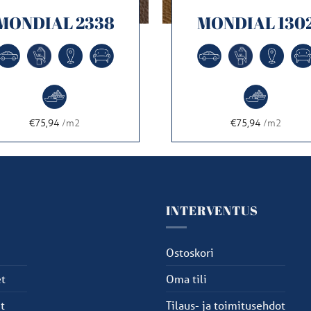
MONDIAL 2338
MONDIAL 130
€75,94
/m2
€75,94
/m2
U
INTERVENTUS
u
Ostoskori
t
Oma tili
t
Tilaus- ja toimitusehdot