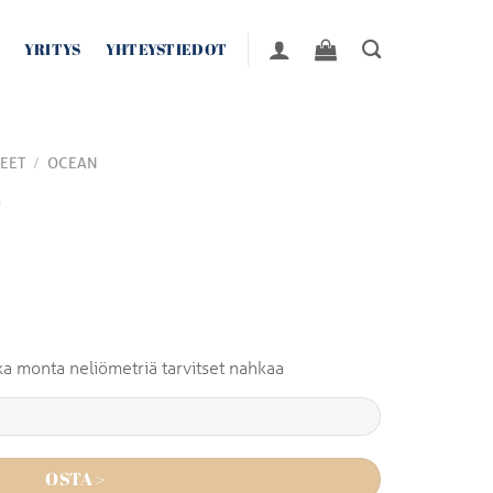
YRITYS
YHTEYSTIEDOT
/
EET
OCEAN
ò
inka monta neliömetriä tarvitset nahkaa
OSTA >