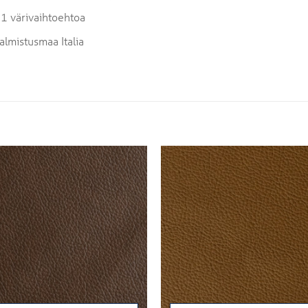
1 värivaihtoehtoa
almistusmaa Italia