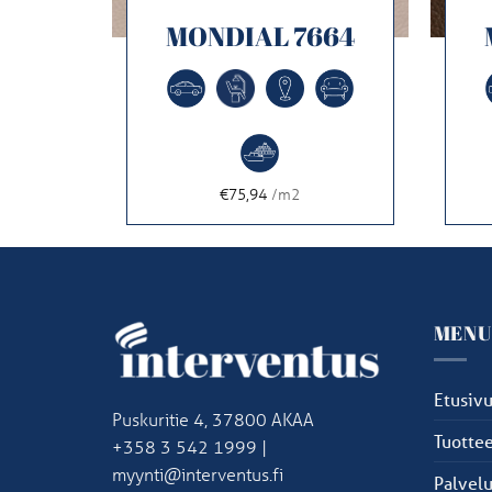
322
MONDIAL 7664
€75,94
/m2
MEN
Etusiv
Puskuritie 4, 37800 AKAA
Tuottee
+358 3 542 1999 |
myynti@interventus.fi
Palvelu