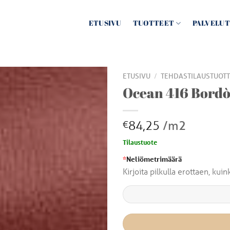
ETUSIVU
TUOTTEET
PALVELUT
/
ETUSIVU
TEHDASTILAUSTUOTT
Ocean 416 Bord
84,25
/m2
€
Tilaustuote
*
Neliömetrimäärä
Kirjoita pilkulla erottaen, ku