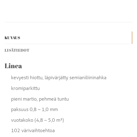
KUVAUS
LISÄTIEDOT
Linea
kevyesti hiottu, läpivärjätty semianiliininahka
kromiparkittu
pieni martio, pehmeä tuntu
paksuus 0,8 – 1,0 mm
vuotakoko (4,8 – 5,0 m²)
102 värivaihtoehtoa