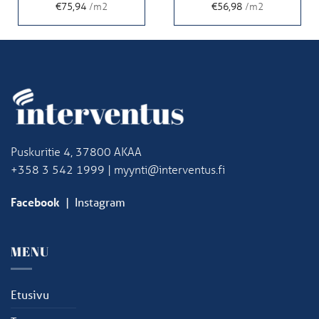
€75,94
/m2
€56,98
/m2
Puskuritie 4, 37800 AKAA
+358 3 542 1999 | myynti@interventus.fi
Facebook
|
Instagram
MENU
Etusivu