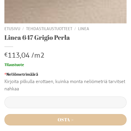
/
/
ETUSIVU
TEHDASTILAUSTUOTTEET
LINEA
Linea 647 Grigio Perla
113,04
/m2
€
Tilaustuote
*
Neliömetrimäärä
Kirjoita pilkulla erottaen, kuinka monta neliömetriä tarvitset
nahkaa
OSTA >