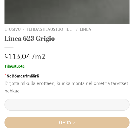
/
/
ETUSIVU
TEHDASTILAUSTUOTTEET
LINEA
Linea 623 Grigio
113,04
/m2
€
Tilaustuote
*
Neliömetrimäärä
Kirjoita pilkulla erottaen, kuinka monta neliömetriä tarvitset
nahkaa
OSTA >