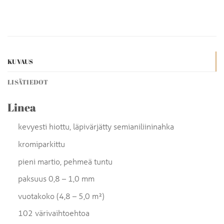
KUVAUS
LISÄTIEDOT
Linea
kevyesti hiottu, läpivärjätty semianiliininahka
kromiparkittu
pieni martio, pehmeä tuntu
paksuus 0,8 – 1,0 mm
vuotakoko (4,8 – 5,0 m²)
102 värivaihtoehtoa