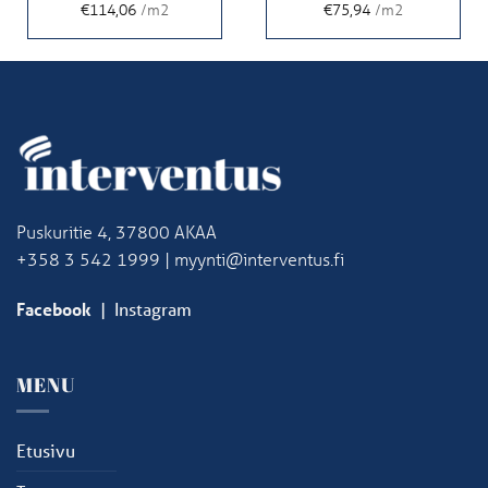
€114,06
/m2
€75,94
/m2
Puskuritie 4, 37800 AKAA
+358 3 542 1999 | myynti@interventus.fi
Facebook
|
Instagram
MENU
Etusivu