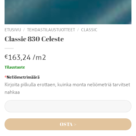
/
/
ETUSIVU
TEHDASTILAUSTUOTTEET
CLASSIC
Classic 830 Celeste
163,24
/m2
€
Tilaustuote
*
Neliömetrimäärä
Kirjoita pilkulla erottaen, kuinka monta neliömetriä tarvitset
nahkaa
OSTA >