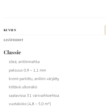
KUVAUS
LISÄTIEDOT
Classic
sileä, aniliininahka
paksuus 0,9 – 1,1 mm
kromi parkittu, aniliini värjätty
kiiltävä ulkonäkö
saatavissa 31 värivaihtoehtoa
vuotakoko (4,8 – 5,0 m²)