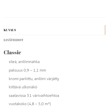
KUVAUS
LISÄTIEDOT
Classic
sileä, aniliininahka
paksuus 0,9 – 1,1 mm
kromi parkittu, aniliini värjätty
kiiltävä ulkonäkö
saatavissa 31 värivaihtoehtoa
vuotakoko (4,8 – 5,0 m²)