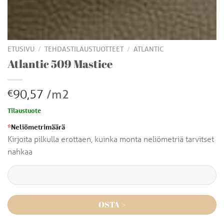
/
/
ETUSIVU
TEHDASTILAUSTUOTTEET
ATLANTIC
Atlantic 509 Mastice
90,57
/m2
€
Tilaustuote
*
Neliömetrimäärä
Kirjoita pilkulla erottaen, kuinka monta neliömetriä tarvitset
nahkaa
OSTA >