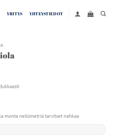
YRITYS
YHTEYSTIEDOT
IA
iola
adukkaasti
inka monta neliömetriä tarvitset nahkaa