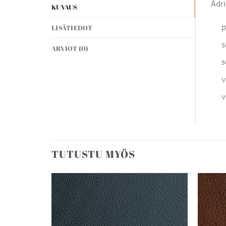
Adri
KUVAUS
p
LISÄTIEDOT
s
ARVIOT (0)
s
v
v
TUTUSTU MYÖS