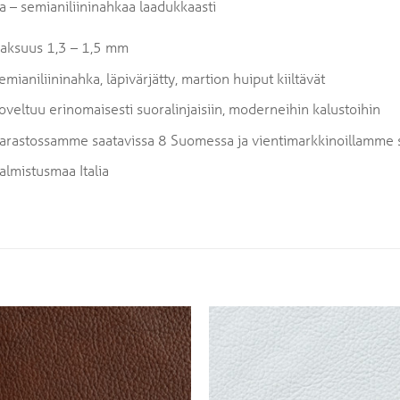
a – semianiliininahkaa laadukkaasti
aksuus 1,3 – 1,5 mm
emianiliininahka, läpivärjätty, martion huiput kiiltävät
oveltuu erinomaisesti suoralinjaisiin, moderneihin kalustoihin
arastossamme saatavissa 8 Suomessa ja vientimarkkinoillamme s
almistusmaa Italia