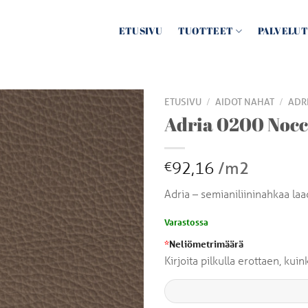
ETUSIVU
TUOTTEET
PALVELUT
/
/
ETUSIVU
AIDOT NAHAT
ADR
Adria 0200 Nocc
92,16
/m2
€
Adria – semianiliininahkaa la
Varastossa
*
Neliömetrimäärä
Kirjoita pilkulla erottaen, ku