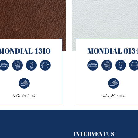
MONDIAL 4310
MONDIAL 013
€75,94
/m2
€75,94
/m2
U
INTERVENTUS