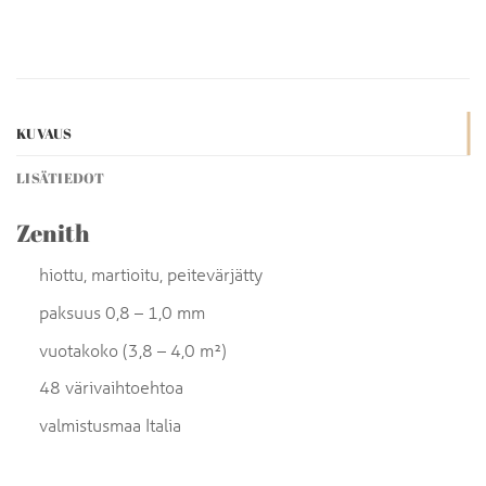
KUVAUS
LISÄTIEDOT
Zenith
hiottu, martioitu, peitevärjätty
paksuus 0,8 – 1,0 mm
vuotakoko (3,8 – 4,0 m²)
48 värivaihtoehtoa
valmistusmaa Italia