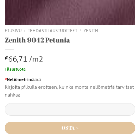
/
/
ETUSIVU
TEHDASTILAUSTUOTTEET
ZENITH
Zenith 9042 Petunia
66,71
/m2
€
Tilaustuote
*
Neliömetrimäärä
Kirjoita pilkulla erottaen, kuinka monta neliömetriä tarvitset
nahkaa
OSTA >