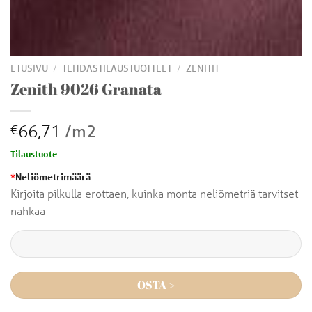
/
/
ETUSIVU
TEHDASTILAUSTUOTTEET
ZENITH
Zenith 9026 Granata
66,71
/m2
€
Tilaustuote
*
Neliömetrimäärä
Kirjoita pilkulla erottaen, kuinka monta neliömetriä tarvitset
nahkaa
OSTA >