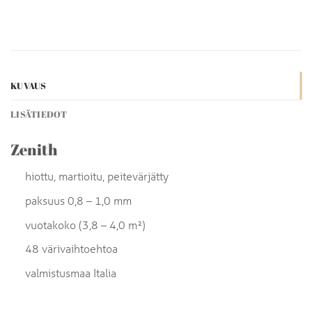
KUVAUS
LISÄTIEDOT
Zenith
hiottu, martioitu, peitevärjätty
paksuus 0,8 – 1,0 mm
vuotakoko (3,8 – 4,0 m²)
48 värivaihtoehtoa
valmistusmaa Italia