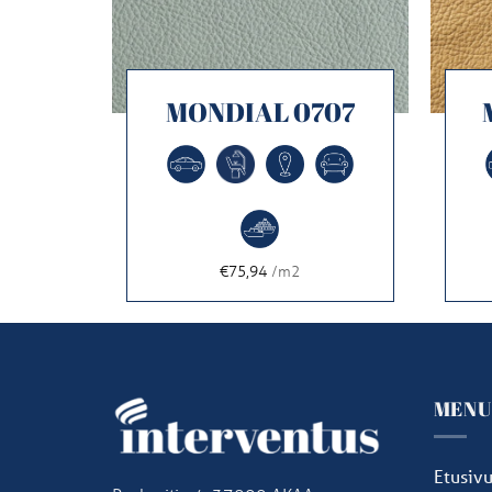
302
MONDIAL 0707
€75,94
/m2
MEN
Etusiv