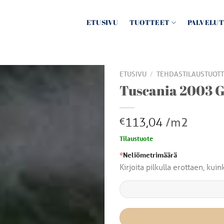
ETUSIVU
TUOTTEET
PALVELUT
/
ETUSIVU
TEHDASTILAUSTUOTT
Tuscania 2003 
113,04
/m2
€
Tilaustuote
*
Neliömetrimäärä
Kirjoita pilkulla erottaen, ku