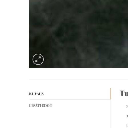
Tu
KUVAUS
a
LISÄTIEDOT
p
k