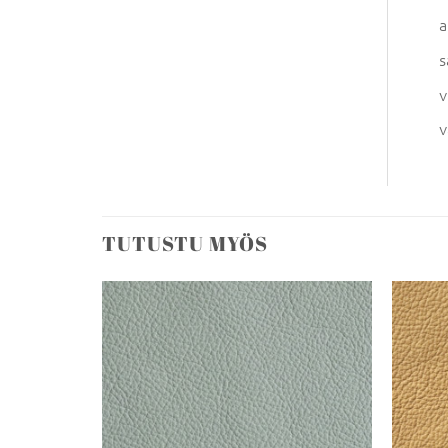
a
s
v
v
TUTUSTU MYÖS