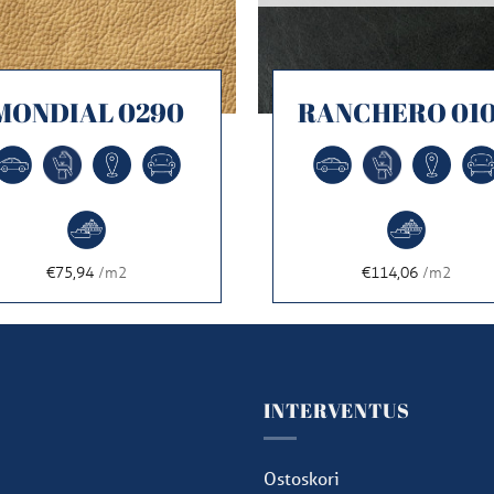
MONDIAL 0290
RANCHERO 01
€75,94
/m2
€114,06
/m2
U
INTERVENTUS
u
Ostoskori