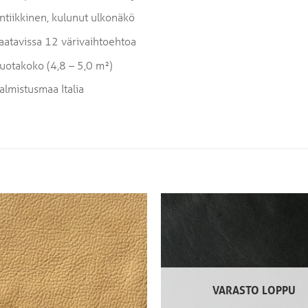
ntiikkinen, kulunut ulkonäkö
aatavissa 12 värivaihtoehtoa
uotakoko (4,8 – 5,0 m²)
almistusmaa Italia
VARASTO LOPPU