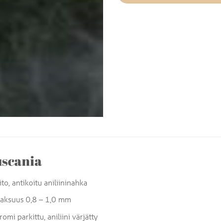
scania
ito, antikoitu aniliininahka
aksuus 0,8 – 1,0 mm
romi parkittu, aniliini värjätty