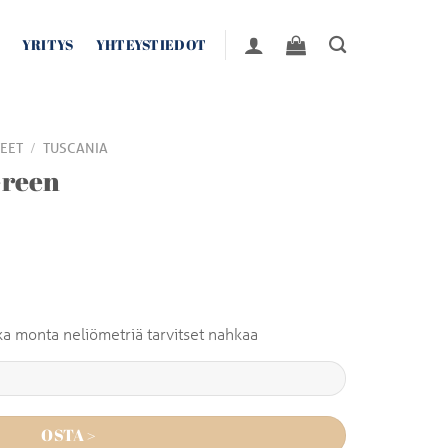
YRITYS
YHTEYSTIEDOT
/
EET
TUSCANIA
Green
inka monta neliömetriä tarvitset nahkaa
OSTA >