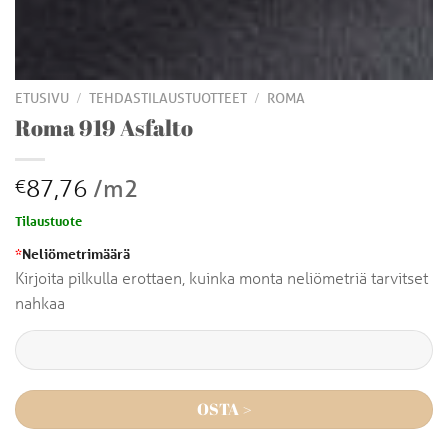
/
/
ETUSIVU
TEHDASTILAUSTUOTTEET
ROMA
Roma 919 Asfalto
87,76
/m2
€
Tilaustuote
*
Neliömetrimäärä
Kirjoita pilkulla erottaen, kuinka monta neliömetriä tarvitset
nahkaa
OSTA >