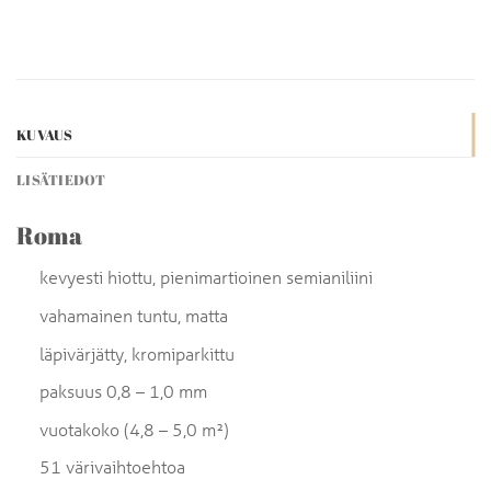
KUVAUS
LISÄTIEDOT
Roma
kevyesti hiottu, pienimartioinen semianiliini
vahamainen tuntu, matta
läpivärjätty, kromiparkittu
paksuus 0,8 – 1,0 mm
vuotakoko (4,8 – 5,0 m²)
51 värivaihtoehtoa