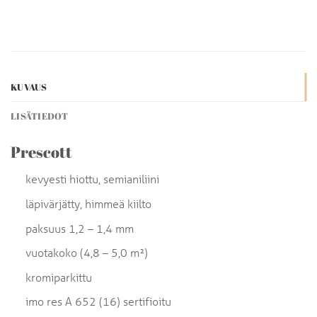
KUVAUS
LISÄTIEDOT
Prescott
kevyesti hiottu, semianiliini
läpivärjätty, himmeä kiilto
paksuus 1,2 – 1,4 mm
vuotakoko (4,8 – 5,0 m²)
kromiparkittu
imo res A 652 (16) sertifioitu