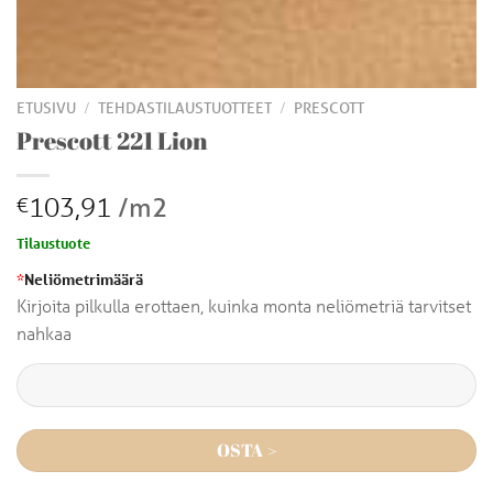
/
/
ETUSIVU
TEHDASTILAUSTUOTTEET
PRESCOTT
Prescott 221 Lion
103,91
/m2
€
Tilaustuote
*
Neliömetrimäärä
Kirjoita pilkulla erottaen, kuinka monta neliömetriä tarvitset
nahkaa
OSTA >