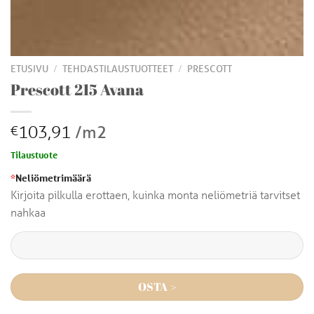
/
/
ETUSIVU
TEHDASTILAUSTUOTTEET
PRESCOTT
Prescott 215 Avana
103,91
/m2
€
Tilaustuote
*
Neliömetrimäärä
Kirjoita pilkulla erottaen, kuinka monta neliömetriä tarvitset
nahkaa
OSTA >