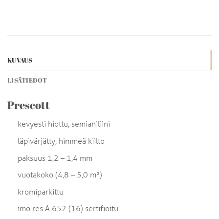
KUVAUS
LISÄTIEDOT
Prescott
kevyesti hiottu, semianiliini
läpivärjätty, himmeä kiilto
paksuus 1,2 – 1,4 mm
vuotakoko (4,8 – 5,0 m²)
kromiparkittu
imo res A 652 (16) sertifioitu