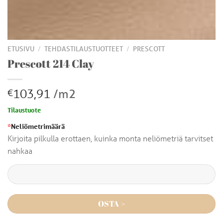
/
/
ETUSIVU
TEHDASTILAUSTUOTTEET
PRESCOTT
Prescott 214 Clay
103,91
/m2
€
Tilaustuote
*
Neliömetrimäärä
Kirjoita pilkulla erottaen, kuinka monta neliömetriä tarvitset
nahkaa
OSTA >