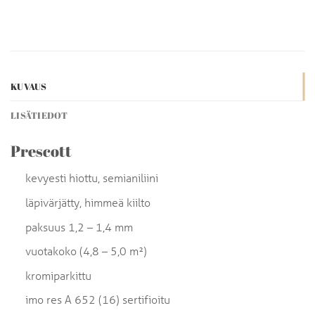
KUVAUS
LISÄTIEDOT
Prescott
kevyesti hiottu, semianiliini
läpivärjätty, himmeä kiilto
paksuus 1,2 – 1,4 mm
vuotakoko (4,8 – 5,0 m²)
kromiparkittu
imo res A 652 (16) sertifioitu