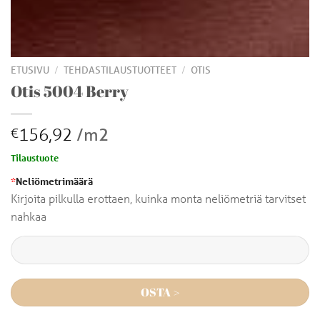
/
/
ETUSIVU
TEHDASTILAUSTUOTTEET
OTIS
Otis 5004 Berry
156,92
/m2
€
Tilaustuote
*
Neliömetrimäärä
Kirjoita pilkulla erottaen, kuinka monta neliömetriä tarvitset
nahkaa
OSTA >