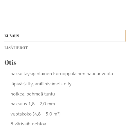
KUVAUS
LISÄTIEDOT
Otis
paksu täysipintainen Eurooppalainen naudanvuota
läpivärjätty, aniliiniviimeistelty
notkea, pehmeä tuntu
paksuus 1,8 – 2,0 mm
vuotakoko (4,8 – 5,0 m²)
8 värivaihtoehtoa