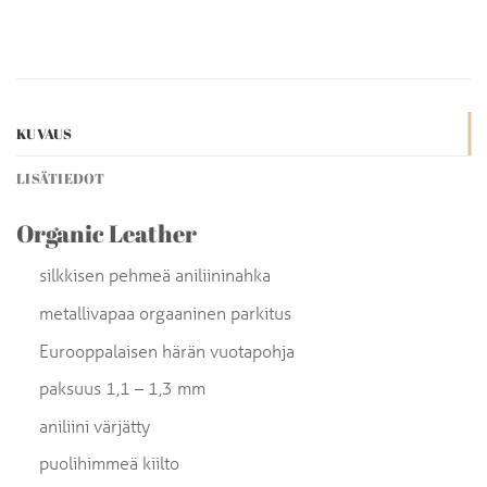
KUVAUS
LISÄTIEDOT
Organic Leather
silkkisen pehmeä aniliininahka
metallivapaa orgaaninen parkitus
Eurooppalaisen härän vuotapohja
paksuus 1,1 – 1,3 mm
aniliini värjätty
puolihimmeä kiilto