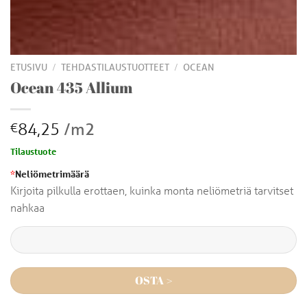
/
/
ETUSIVU
TEHDASTILAUSTUOTTEET
OCEAN
Ocean 435 Allium
84,25
/m2
€
Tilaustuote
*
Neliömetrimäärä
Kirjoita pilkulla erottaen, kuinka monta neliömetriä tarvitset
nahkaa
OSTA >