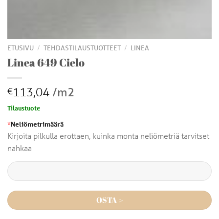
/
/
ETUSIVU
TEHDASTILAUSTUOTTEET
LINEA
Linea 649 Cielo
113,04
/m2
€
Tilaustuote
*
Neliömetrimäärä
Kirjoita pilkulla erottaen, kuinka monta neliömetriä tarvitset
nahkaa
OSTA >