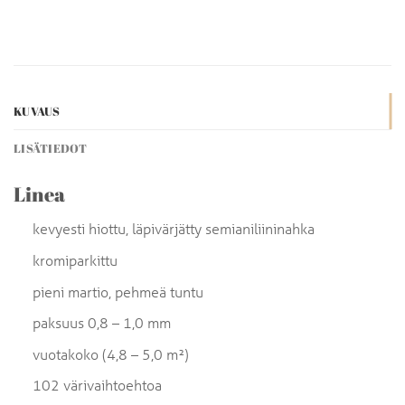
KUVAUS
LISÄTIEDOT
Linea
kevyesti hiottu, läpivärjätty semianiliininahka
kromiparkittu
pieni martio, pehmeä tuntu
paksuus 0,8 – 1,0 mm
vuotakoko (4,8 – 5,0 m²)
102 värivaihtoehtoa