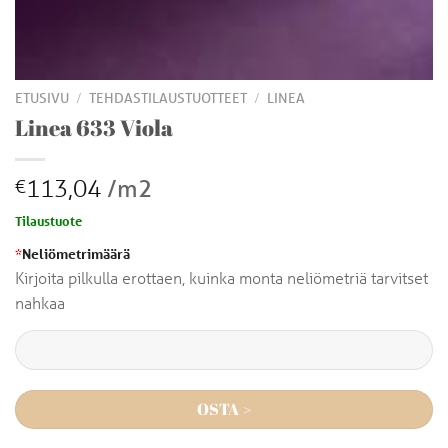
/
/
ETUSIVU
TEHDASTILAUSTUOTTEET
LINEA
Linea 633 Viola
113,04
/m2
€
Tilaustuote
*
Neliömetrimäärä
Kirjoita pilkulla erottaen, kuinka monta neliömetriä tarvitset
nahkaa
OSTA >