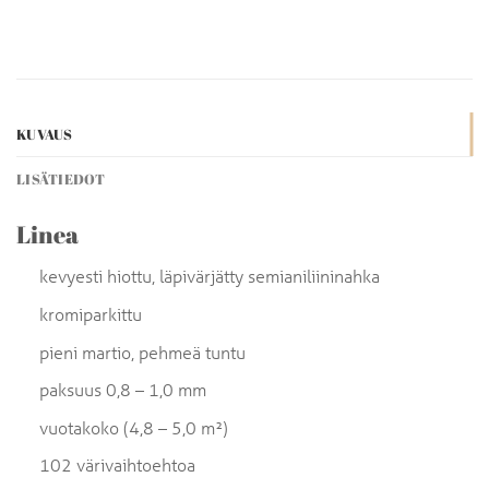
KUVAUS
LISÄTIEDOT
Linea
kevyesti hiottu, läpivärjätty semianiliininahka
kromiparkittu
pieni martio, pehmeä tuntu
paksuus 0,8 – 1,0 mm
vuotakoko (4,8 – 5,0 m²)
102 värivaihtoehtoa