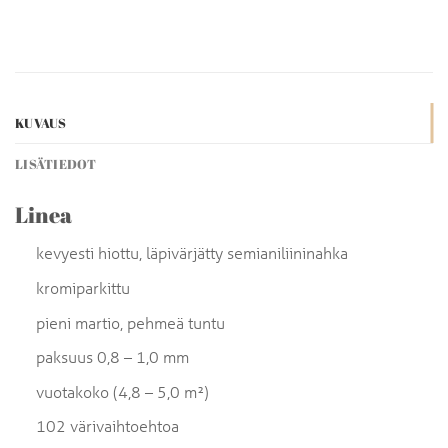
KUVAUS
LISÄTIEDOT
Linea
kevyesti hiottu, läpivärjätty semianiliininahka
kromiparkittu
pieni martio, pehmeä tuntu
paksuus 0,8 – 1,0 mm
vuotakoko (4,8 – 5,0 m²)
102 värivaihtoehtoa