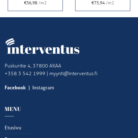
€56,98
/m2
€75,94
/m2
Puskuritie 4, 37800 AKAA
+358 3 542 1999 | myynti@interventus.fi
Facebook
|
Instagram
MENU
Etusivu