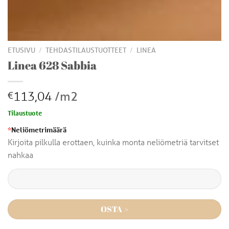
/
/
ETUSIVU
TEHDASTILAUSTUOTTEET
LINEA
Linea 628 Sabbia
113,04
/m2
€
Tilaustuote
*
Neliömetrimäärä
Kirjoita pilkulla erottaen, kuinka monta neliömetriä tarvitset
nahkaa
OSTA >