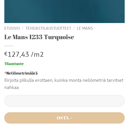
/
/
ETUSIVU
TEHDASTILAUSTUOTTEET
LE MANS
Le Mans 1233 Turquoise
127,43
/m2
€
Tilaustuote
*
Neliömetrimäärä
Kirjoita pilkulla erottaen, kuinka monta neliömetriä tarvitset
nahkaa
OSTA >